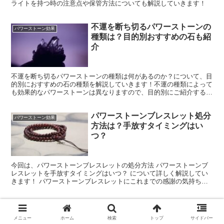
ライトを持つ時の注意点や保管方法についても解説していきます！
不運を断ち切るパワーストーンの
パワーストーン効果
種類は？目的別おすすめの石も紹
介
不運を断ち切るパワーストーンの種類は何があるのか？について、目
的別におすすめの石の種類を解説していきます！不運の種類によって
も効果的なパワーストーンは異なりますので、目的別にご紹介するお
すすめの種類を参考に、ご自身にピッタリの石を選んでみてください
ね！
パワーストーンブレスレット処分
パワーストーン効果
方法は？手放すタイミングはい
つ？
今回は、パワーストーンブレスレットの処分方法 パワーストーンブ
レスレットを手放すタイミングはいつ？ について詳しく解説してい
きます！ パワーストーンブレスレットにこれまでの感謝の気持ちを
込めて、適切な方法で処分をしましょう。これは寿命なのか…？いつ
手放せばいいの？と迷った時にもぜひ参考にしてくださいね！
メニュー
ホーム
検索
トップ
サイドバー