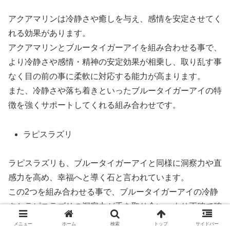
アクアマリンは冷静さや癒しを与え、感情を安定させてく
れる効果があります。
アクアマリンとブルータイガーアイを組み合わせる事で、
より冷静さや感情・精神の安定効果が相乗し、取り乱す事
なく目の前の事に柔軟に対応する能力が高まります。
また、冷静さや落ち着きといったブルータイガーアイの特
徴を強くサポートしてくれる組み合わせです。
ラピスラズリ
ラピスラズリも、ブルータイガーアイと同様に洞察力や直
感力を高め、幸福へと導く石と言われています。
この2つを組み合わせる事で、ブルータイガーアイの冷静
さとラピスラズリの洞察力が手を取り合い、より正確で確
実な判断を下せる効果があります。
メニュー
ホーム
検索
トップ
サイドバー